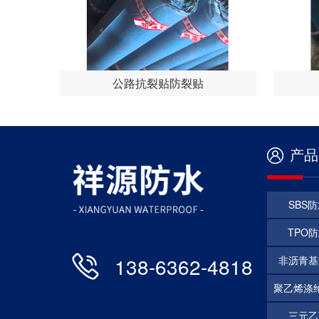
公路抗裂贴防裂贴
产品
SBS
TPO
138-6362-4818
非沥青基
聚乙烯涤
三元乙